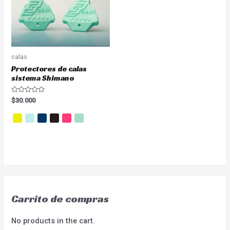
calas
Protectores de calas
sistema Shimano
Valorado
$
30.000
en
0
de
5
Carrito de compras
No products in the cart.