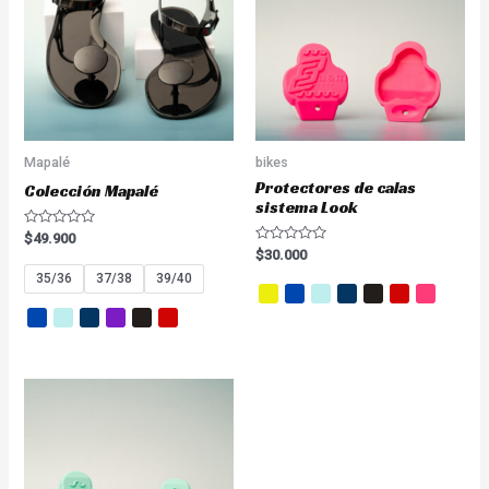
Mapalé
bikes
Protectores de calas
Colección Mapalé
sistema Look
Valorado
$
49.900
en
Valorado
$
30.000
0
en
de
35/36
37/38
39/40
0
5
de
5