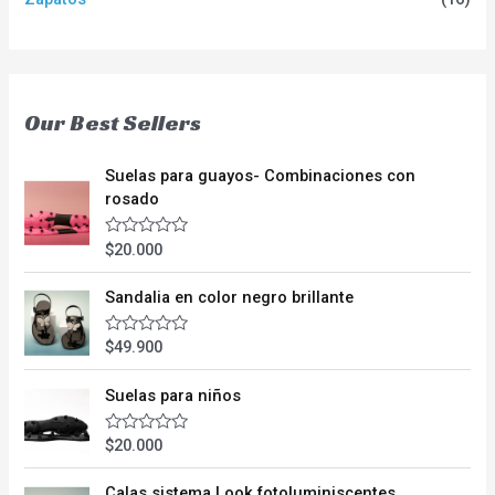
Our Best Sellers
Suelas para guayos- Combinaciones con
rosado
$
20.000
V
a
l
o
Sandalia en color negro brillante
r
a
d
$
49.900
V
o
a
e
l
n
o
Suelas para niños
0
r
d
a
e
d
$
20.000
V
5
o
a
e
l
n
o
Calas sistema Look fotoluminiscentes