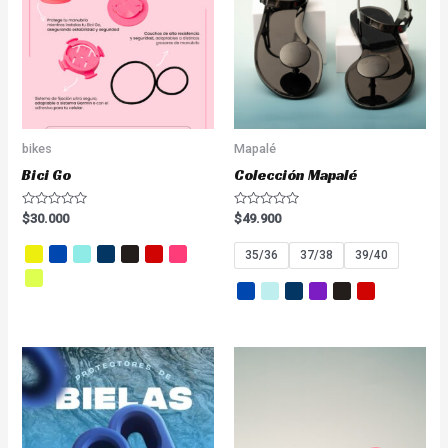
bikes
Mapalé
Bici Go
Colección Mapalé
Valorado
Valorado
$
30.000
$
49.900
en
en
0
0
de
de
35/36
37/38
39/40
5
5