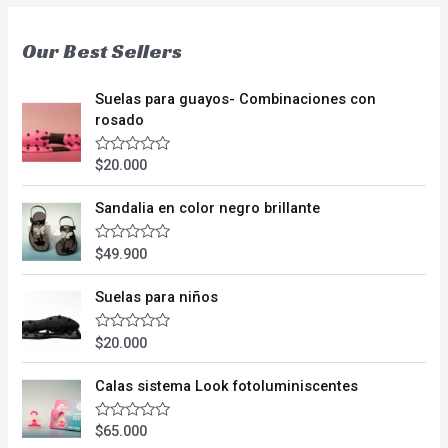
Our Best Sellers
Suelas para guayos- Combinaciones con
rosado
$
20.000
V
a
l
o
Sandalia en color negro brillante
r
a
d
$
49.900
V
o
a
e
l
n
o
Suelas para niños
0
r
d
a
e
d
$
20.000
V
5
o
a
e
l
n
o
Calas sistema Look fotoluminiscentes
0
r
d
a
e
d
$
65.000
V
5
o
a