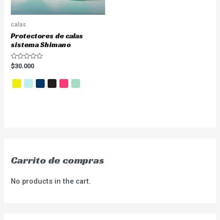
calas
Protectores de calas
sistema Shimano
Valorado
$
30.000
en
0
de
5
Carrito de compras
No products in the cart.