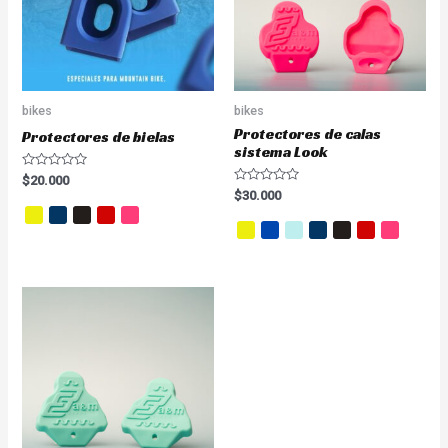
bikes
bikes
Protectores de calas
Protectores de bielas
sistema Look
Valorado
$
20.000
en
Valorado
$
30.000
0
en
de
0
5
de
5