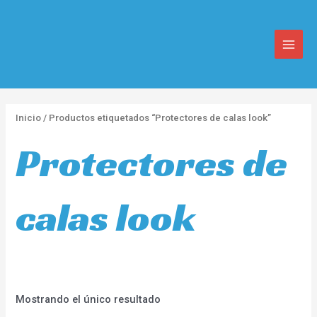
Ir
MAIN
al
MEN
contenido
Inicio
/ Productos etiquetados “Protectores de calas look”
Protectores de
calas look
Mostrando el único resultado