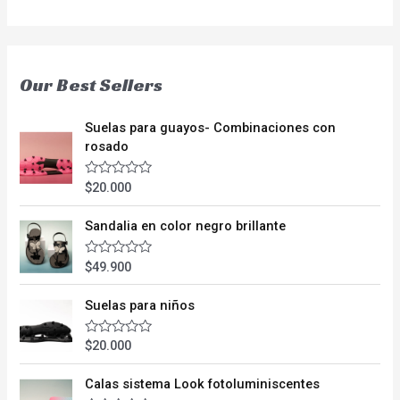
Our Best Sellers
Suelas para guayos- Combinaciones con
rosado
$
20.000
V
a
l
o
Sandalia en color negro brillante
r
a
d
$
49.900
V
o
a
e
l
n
o
Suelas para niños
0
r
d
a
e
d
$
20.000
V
5
o
a
e
l
n
o
Calas sistema Look fotoluminiscentes
0
r