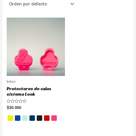
bikes
Protectores de calas
sistema Look
Valorado
$
30.000
en
0
de
5