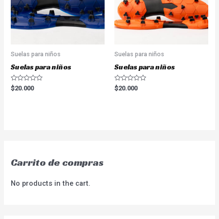
Suelas para niños
Suelas para niños
Suelas para niños
Suelas para niños
Valorado
Valorado
$
20.000
$
20.000
en
en
0
0
de
de
5
5
Carrito de compras
No products in the cart.