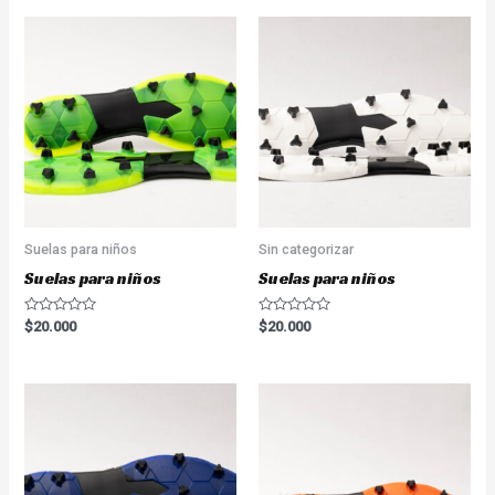
Suelas para niños
Sin categorizar
Suelas para niños
Suelas para niños
Valorado
Valorado
$
20.000
$
20.000
en
en
0
0
de
de
5
5