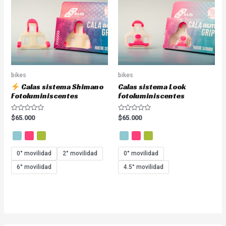
bikes
bikes
Calas sistema Shimano
Calas sistema Look
Fotoluminiscentes
fotoluminiscentes
Valorado
Valorado
$
65.000
$
65.000
en
en
0
0
de
de
5
5
0° movilidad
2° movilidad
0° movilidad
6° movilidad
4.5° movilidad