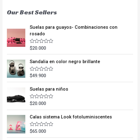
Our Best Sellers
Suelas para guayos- Combinaciones con
rosado
$
20.000
V
a
l
o
Sandalia en color negro brillante
r
a
d
$
49.900
V
o
a
e
l
n
o
Suelas para niños
0
r
d
a
e
d
$
20.000
V
5
o
a
e
l
n
o
Calas sistema Look fotoluminiscentes
0
r
d
a
e
d
$
65.000
V
5
o
a
e
l