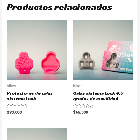
Productos relacionados
bikes
bikes
Protectores de calas
Calas sistema Look 4.5°
sistema Look
grados de movilidad
Valorado
Valorado
$
30.000
$
65.000
en
en
0
0
de
de
5
5