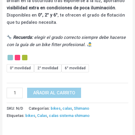
brillan en la oscuridad tras exponerse a la luz, aportando
visibilidad extra en condiciones de poca iluminación
.
Disponibles en
0°, 2° y 6°
, te ofrecen el grado de flotación
que tu pedaleo necesita.
Recuerda:
elegir el grado correcto siempre debe hacerse
con la guía de un bike fitter profesional.
0° movilidad
2° movilidad
6° movilidad
AÑADIR AL CARRITO
SKU:
N/D
Categorías:
bikes
,
calas
,
Shimano
Etiquetas:
bikes
,
Calas
,
calas sistema shimano