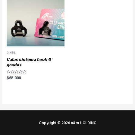
bikes
Calas sistema Look 0°
grados
Valorado
$
65.000
en
0
de
5
Copyright © 2026 a&m HOLDING