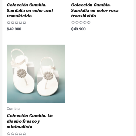
Colección Cumbia.
Colección Cumbia.
Sandalia en color azul
Sandalia en color rosa
translúcido
translúcido
Valorado
Valorado
$
49.900
$
49.900
en
en
0
0
de
de
5
5
Cumbia
Colección Cumbia. Un
diseño fresco y
minimalista