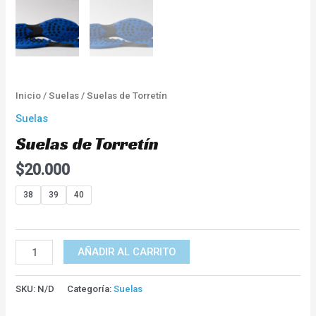
Inicio
/
Suelas
/ Suelas de Torretín
Suelas
Suelas de Torretín
$
20.000
38
39
40
AÑADIR AL CARRITO
SKU:
N/D
Categoría:
Suelas