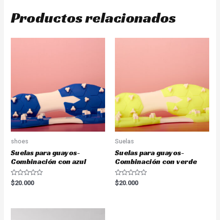
Productos relacionados
shoes
Suelas
Suelas para guayos-
Suelas para guayos-
Combinación con azul
Combinación con verde
Valorado
Valorado
$
20.000
$
20.000
en
en
0
0
de
de
5
5